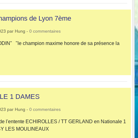
champions de Lyon 7ème
023
par
Hung
-
0
commentaires
ODIN" "le champion maxime honore de sa présence la
"
ALE 1 DAMES
023
par
Hung
-
0
commentaires
-1 de l'entente ECHIROLLES / TT GERLAND en Nationale 1
SSY LES MOULINEAUX