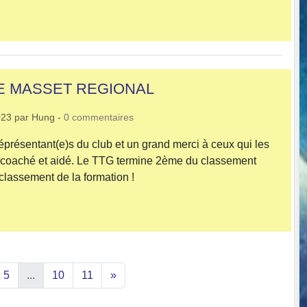
E MASSET REGIONAL
023
par
Hung
-
0
commentaires
réprésentant(e)s du club et un grand merci à ceux qui les
coaché et aidé. Le TTG termine 2ème du classement
 classement de la formation !
5
...
10
11
»