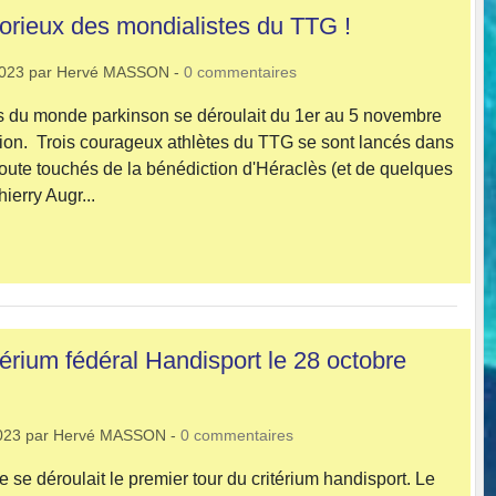
torieux des mondialistes du TTG !
2023
par
Hervé MASSON
-
0
commentaires
 du monde parkinson se déroulait du 1er au 5 novembre
ion. Trois courageux athlètes du TTG se sont lancés dans
doute touchés de la bénédiction d'Héraclès (et de quelques
ierry Augr...
térium fédéral Handisport le 28 octobre
023
par
Hervé MASSON
-
0
commentaires
 se déroulait le premier tour du critérium handisport. Le