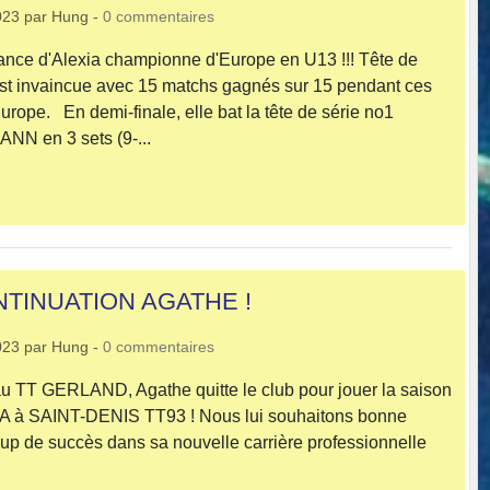
023
par
Hung
-
0
commentaires
ce d'Alexia championne d'Europe en U13 !!! Tête de
 est invaincue avec 15 matchs gagnés sur 15 pendant ces
rope. En demi-finale, elle bat la tête de série no1
N en 3 sets (9-...
TINUATION AGATHE !
023
par
Hung
-
0
commentaires
u TT GERLAND, Agathe quitte le club pour jouer la saison
 A à SAINT-DENIS TT93 ! Nous lui souhaitons bonne
p de succès dans sa nouvelle carrière professionnelle