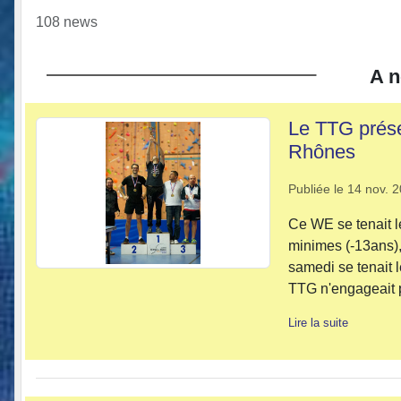
108 news
A n
Le TTG prés
Rhônes
Publiée le
14 nov. 
Ce WE se tenait l
minimes (-13ans),
samedi se tenait l
TTG n'engageait p
Lire la suite