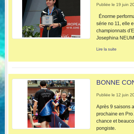
Publiée le
19 juin 2
Énorme performan
série no 11, elle
championnats d'Eu
Josephina NEUMAN
Lire la suite
BONNE CON
Publiée le
12 juin 2
Après 9 saisons a
prochaine en Pro
chance et beaucou
pongiste.