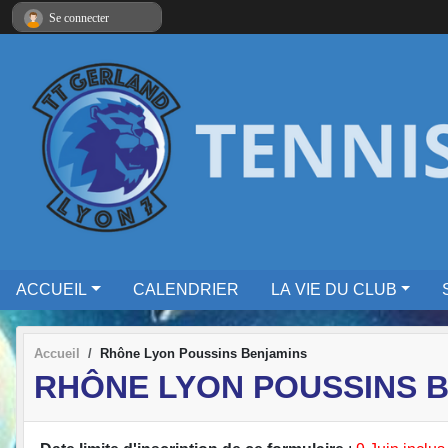
Panneau de gestion des cookies
Se connecter
ACCUEIL
CALENDRIER
LA VIE DU CLUB
Accueil
Rhône Lyon Poussins Benjamins
RHÔNE LYON POUSSINS 