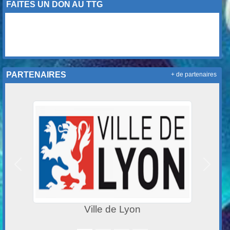
FAITES UN DON AU TTG
PARTENAIRES
+ de partenaires
Précedent
Suivan
Castano Sport