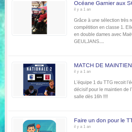
Océane Garnier aux S
il y a 1 an
Grâce à une sélection très r
compétition en classe 1. El
en double dames avec Maëv
GEULJANS....
MATCH DE MAINTIEN
il y a 1 an
L'équipe 1 du TTG recoit l
décisif pour le maintien de
salle dès 16h !!!!
Faire un don pour le 
il y a 1 an