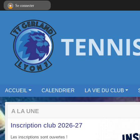
Panneau de gestion des cookies
Se connecter
ACCUEIL
CALENDRIER
LA VIE DU CLUB
A LA UNE
Inscription club 2026-27
Les inscriptions sont ouvertes !