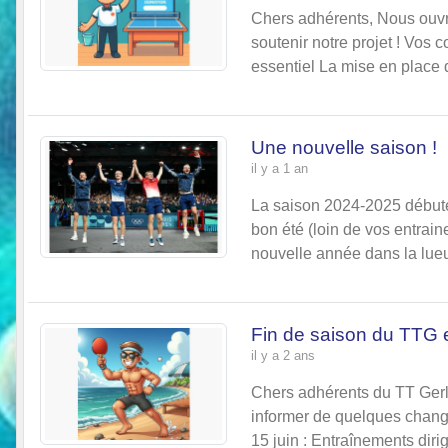
Chers adhérents, Nous ouvro
soutenir notre projet ! Vos c
essentiel La mise en place d’
Une nouvelle saison !
il y a 1 an
La saison 2024-2025 débute
bon été (loin de vos entrain
nouvelle année dans la lueur
Fin de saison du TTG et
il y a 2 ans
Chers adhérents du TT Gerla
informer de quelques chang
15 juin : Entraînements diri