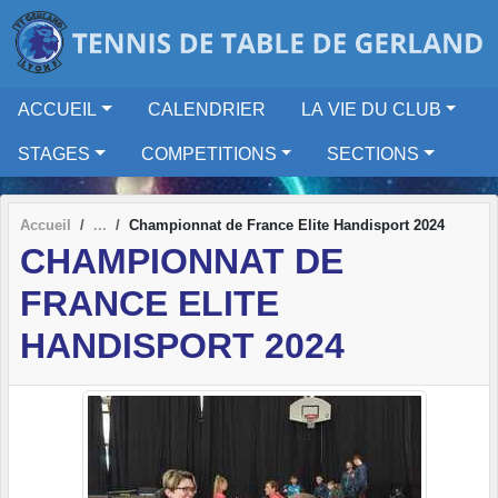
Panneau de gestion des cookies
ACCUEIL
CALENDRIER
LA VIE DU CLUB
STAGES
COMPETITIONS
SECTIONS
Accueil
Championnat de France Elite Handisport 2024
CHAMPIONNAT DE
FRANCE ELITE
HANDISPORT 2024